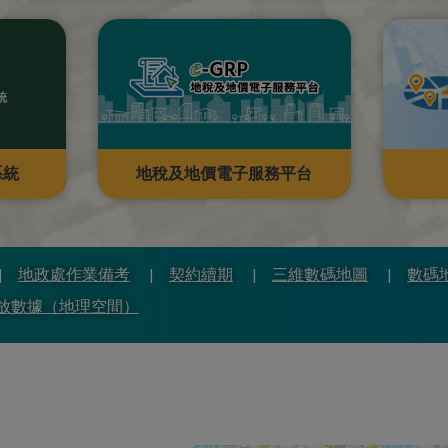
系統
地稅及地價電子服務平台
地政處作業備考
契約續期
三維數碼地圖
數碼
放數據（地理空間）