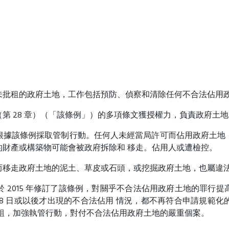
未批租的政府土地，工作包括預防、偵察和清除任何不合法佔用
第 28 章）（「該條例」）的多項條文獲授權力，負責政府土
根據該條例採取管制行動。任何人未經當局許可而佔用政府土地
財產或構築物可能會被政府拆除和 移走。佔用人或遭檢控。
而移走政府土地的泥土、草皮或石頭，或挖掘政府土地，也屬違
 2015 年修訂了該條例，對關乎不合法佔用政府土地的罪行
3 月 28 日或以後才出現的不合法佔用 情況，都不再符合申請規
專責組，加強執管行動，對付不合法佔用政府土地的嚴重個案。