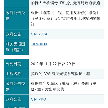
的行人天桥编号HF81提供无障碍通道设施
政府公告类
根据《道路（工程、使用及补偿）条例》
别
（第 370 章）设定暂时占用土地权利的修
订
政府公告
G.N. 7874
相关宪报图
HKM9830
则（附註）
刊宪日期
2019 年 11 月 22 日及 29 日
工程名称
拟议的 APG 海底光缆系统保护工程
政府公告类
根据前滨及海床（填海工程）条例（第
别
127 章）发出的公告
政府公告
G.N. 7143