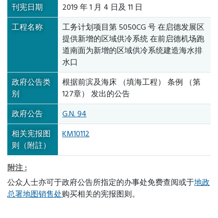
刊宪日期
2019 年 1 月 4 日及 11 日
工程名称
工务计划项目第 5050CG 号 在启德发展区
提供新增的区域供冷系统 在前启德机场跑
道南面为新增的区域供冷系统建造海水排
水口
政府公告类
根据前滨及海床 （填海工程） 条例 （第
别
127章） 发出的公告
政府公告
G.N. 94
相关宪报图
KM10112
则（附註）
附注 :
公众人士亦可于政府公告所指定的办事处免费查阅或于
地政
总署地图销售处
购买相关的宪报图则。