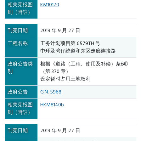
相关宪报图
KM10170
则（附註）
刊宪日期
2019 年 9 月 27 日
工程名称
工务计划项目第 6579TH 号
中环及湾仔绕道和东区走廊连接路
政府公告类
根据《道路（工程、使用及补偿）条例》
别
（第 370 章）
设定暂时占用土地权利
政府公告
G.N. 5968
相关宪报图
HKM8140b
则（附註）
刊宪日期
2019 年 9 月 27 日