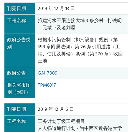
刊宪日期
2019 年 12 月 13 日
工程名称
拟建污水干渠连接大埔 3 条乡村 - 打铁屻
、元墩下及老刘屋
政府公告类
根据水污染管制（排污设备）规例（第
别
358 章附属法例）第 26 条引用道路（工
程、使用及补偿）条例（第 370 章）收回
土地
政府公告
G.N. 7989
相关宪报图
TPM6317
则（附註）
刊宪日期
2019 年 12 月 6 日
工程名称
工务计划丁级工程项目
人人畅道通行计划 - 为中西区近香港大学