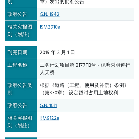
别
章）发出的批准公告
政府公告
G.N. 1942
相关宪报图
ISM2910a
则（附註）
刊宪日期
2019 年 2 月 1 日
工程名称
工务计划项目第 B177TB号 - 观塘秀明道行
人天桥
政府公告类
根据《道路（工程、使用及补偿）条例》
别
（第370章） 设定暂时占用土地权利
政府公告
G.N. 1011
相关宪报图
KM9122a
则（附註）