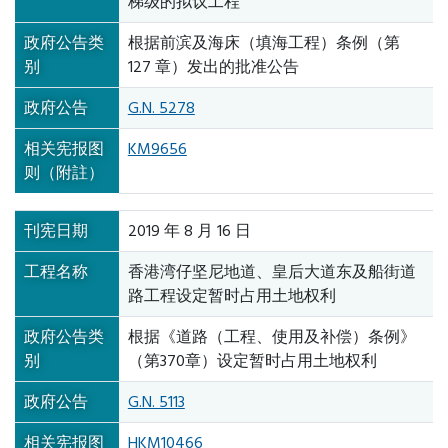
梯级的拟议工程
政府公告类
根据前滨及海床（填海工程）条例（第
别
127 章）发出的批准公告
政府公告
G.N. 5278
相关宪报图
KM9656
则（附註）
刊宪日期
2019 年 8 月 16 日
工程名称
香港湾仔坚尼地道、皇后大道东及船街道
路工程设定暂时占用土地权利
政府公告类
根据《道路（工程、使用及补偿）条例》
别
（第370章）设定暂时占用土地权利
政府公告
G.N. 5113
相关宪报图
HKM10466