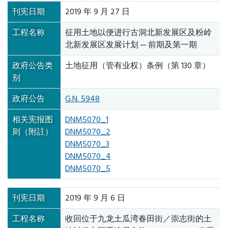
刊宪日期
2019 年 9 月 27 日
工程名称
征用土地以便进行古洞北新发展区及粉岭
北新发展区发展计划 ─ 前期及第一期
政府公告类
土地征用（管有业权）条例（第 130 章）
别
政府公告
G.N. 5948
相关宪报图
DNM5070_1
则（附註）
DNM5070_2
DNM5070_3
DNM5070_4
DNM5070_5
刊宪日期
2019 年 9 月 6 日
工程名称
收回位于九龙土瓜湾春田街／崇志街的土