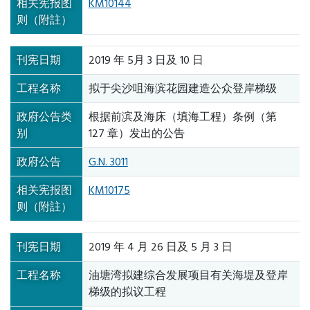
相关宪报图
KM10144
则（附註）
刊宪日期
2019 年 5月 3 日及 10 日
工程名称
拟于尖沙咀海滨花园建造公众登岸梯级
政府公告类
根据前滨及海床（填海工程）条例（第
别
127 章）发出的公告
政府公告
G.N. 3011
相关宪报图
KM10175
则（附註）
刊宪日期
2019 年 4 月 26 日及 5 月 3 日
工程名称
油塘湾拟建综合发展项目有关海堤及登岸
梯级的拟议工程