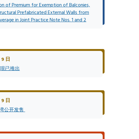
ion of Premium for Exemption of Balconies,
ructural Prefabricated External Walls from
verage in Joint Practice Note Nos. 1 and 2
 9 日
街》现已推出
 9 日
水湾公开发售