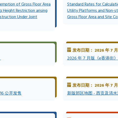
xemption of Gross Floor Area
Standard Rates for Calculat
 Height Restriction arising
Utility Platforms and Non-st
truction Under Joint
Gross Floor Area and Site Co
发布日期： 2026 年 7 月
划
2026 年 7 月版《e香港
发布日期： 2026 年 7 月
-16 公开发售
新版郊区地图 - 西贡及清