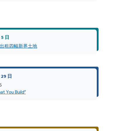
 5 日
出租四幅新界土地
29 日
6
at You Build”