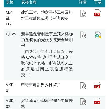
表格
表格名称
详情
下载
CE/1
建筑工程、地盘平整工程及排
至
水工程豁免证明书申请表格
CE/5
C/PVS
新界豁免管制屋宇屋顶／楼梯
顶篷装设的光伏系统安全证明
书
（由 2024 年 4 月 2 日起，表
格 C/PVS 将以电子方式递交，
取代纸本表格，所有认可人士
必须透过网上表格进行递
交。）
VISD-
申请重建新界乡村屋宇
01
VISD-
兴建新界小型屋宇综合申请表
02
格