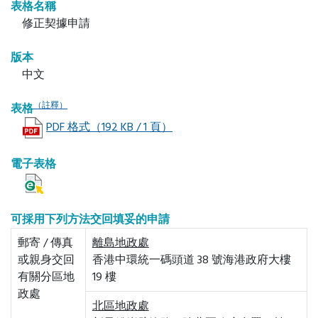
表格名稱
修正契據申請
版本
中文
（註釋）
表格
PDF 格式（192 KB / 1 頁）
電子表格
可採用下列方法交回填妥的申請
郵寄 / 傳真
離島地政處
或親身交回
香港中環統一碼頭道 38 號海港政府大樓
有關分區地
19 樓
政處
北區地政處