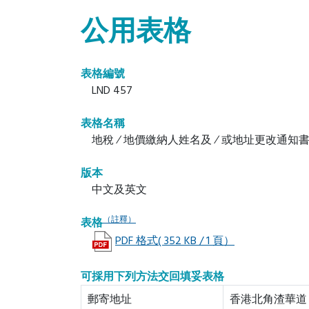
公用表格
表格編號
LND 457
表格名稱
地稅 ∕ 地價繳納人姓名及 ∕ 或地址更改通知
版本
中文及英文
（註釋）
表格
PDF 格式( 352 KB / 1 頁）
可採用下列方法交回填妥表格
郵寄地址
香港北角渣華道 3