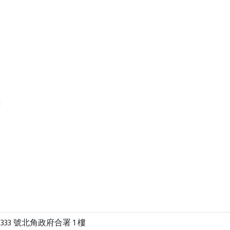
書
33 號北角政府合署 1 樓