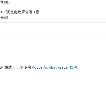
地價組
33 號北角政府合署 1 樓
地價組
DF 格式），請使用
Adobe Acrobat Reader 軟件
。