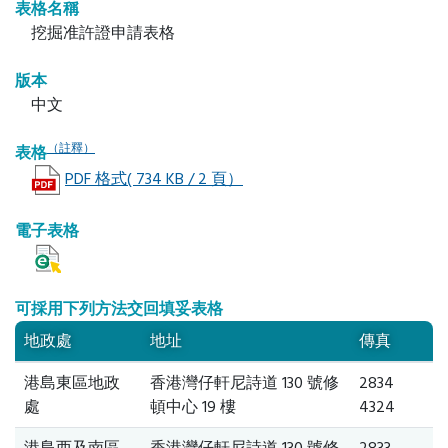
表格名稱
挖掘准許證申請表格
版本
中文
（註釋）
表格
PDF 格式( 734 KB / 2 頁）
電子表格
可採用下列方法交回填妥表格
地政處
地址
傳真
港島東區地政
香港灣仔軒尼詩道 130 號修
2834
處
頓中心 19 樓
4324