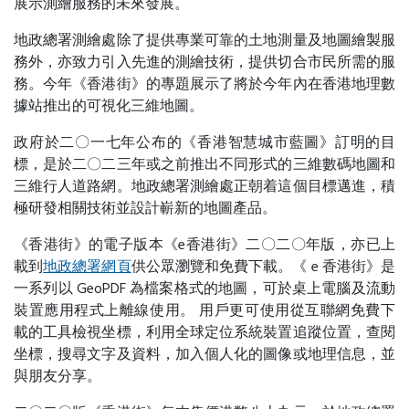
展示測繪服務的未來發展。
地政總署測繪處除了提供專業可靠的土地測量及地圖繪製服
務外，亦致力引入先進的測繪技術，提供切合市民所需的服
務。今年《香港街》的專題展示了將於今年內在香港地理數
據站推出的可視化三維地圖。
政府於二〇一七年公布的《香港智慧城市藍圖》訂明的目
標，是於二〇二三年或之前推出不同形式的三維數碼地圖和
三維行人道路網。地政總署測繪處正朝着這個目標邁進，積
極研發相關技術並設計嶄新的地圖產品。
《香港街》的電子版本《e香港街》二〇二〇年版，亦已上
載到
地政總署網頁
供公眾瀏覽和免費下載。《 e 香港街》是
一系列以 GeoPDF 為檔案格式的地圖，可於桌上電腦及流動
裝置應用程式上離線使用。 用戶更可使用從互聯網免費下
載的工具檢視坐標，利用全球定位系統裝置追蹤位置，查閱
坐標，搜尋文字及資料，加入個人化的圖像或地理信息，並
與朋友分享。