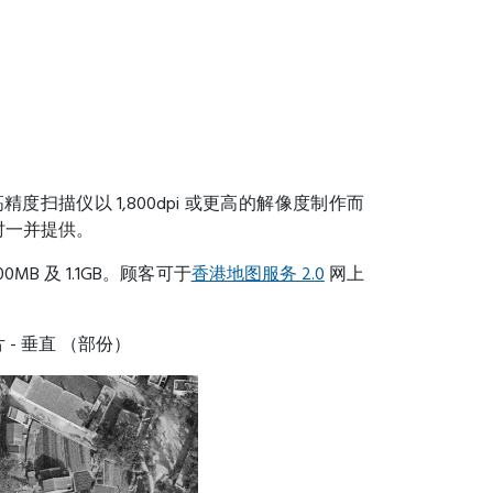
度扫描仪以 1,800dpi 或更高的解像度制作而
时一并提供。
B 及 1.1GB。顾客可于
香港地图服务 2.0
网上
 - 垂直 （部份）