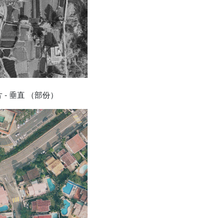
 - 垂直 （部份）