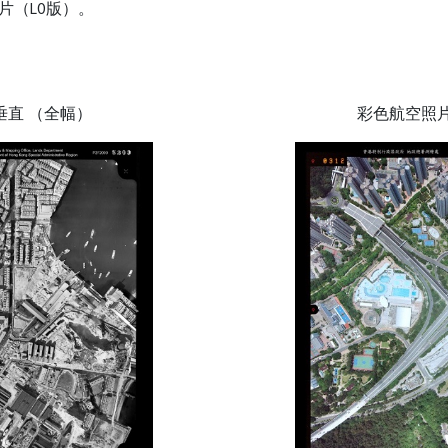
片（L0版）。
垂直 （全幅）
彩色航空照片