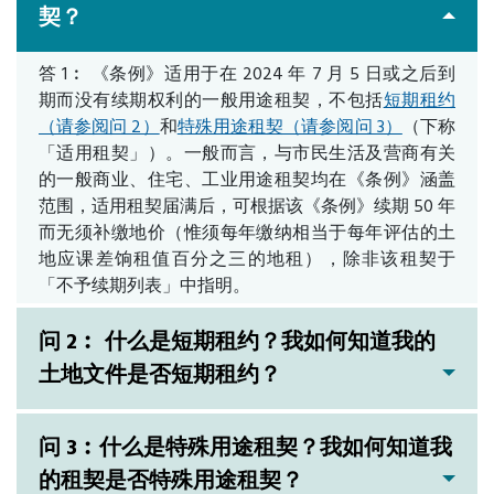
契？
答 1︰ 《条例》适用于在 2024 年 7 月 5 日或之后到
期而没有续期权利的一般用途租契，不包括
短期租约
（请参阅问 2）
和
特殊用途租契（请参阅问 3）
（下称
「适用租契」）。一般而言，与市民生活及营商有关
的一般商业、住宅、工业用途租契均在《条例》涵盖
范围，适用租契届满后，可根据该《条例》续期 50 年
而无须补缴地价（惟须每年缴纳相当于每年评估的土
地应课差饷租值百分之三的地租），除非该租契于
「不予续期列表」中指明。
问 2︰ 什么是短期租约？我如何知道我的
土地文件是否短期租约？
问 3︰什么是特殊用途租契？我如何知道我
的租契是否特殊用途租契？